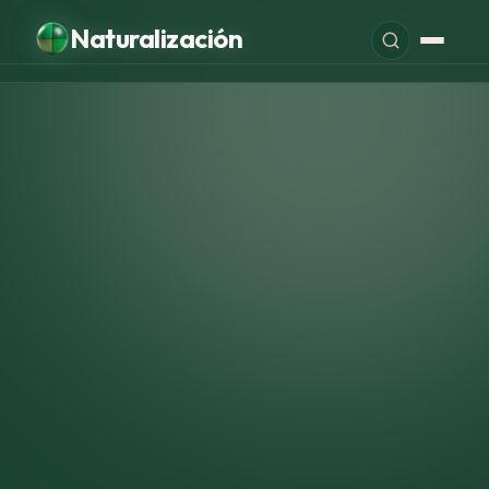
Naturalización
LA ESCUELA
La Escuela
Cursos Anuales
Seminarios
Prácticas Toltecas
Psicoestelares
Nawal Natal · Sesión
Editorial Psicozoica
Tonal Nawal