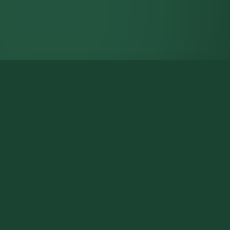
NATURALIZA · EL AÑO NATURAL
El año natural de 365 días
Un calendario que nace del movimiento real
de la Tierra: 8 Soles marcan las transiciones
entre solsticios y equinoccios. Descubre qué
Sol estás habitando.
Ver el Año Natural