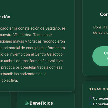
Con
exión
Consulta 
icado en la constelación de Sagitario, es
de esta 
 nuestra Vía Láctea. Tanto José
diciones mayas y toltecas reconocieron
e primordial de energía transformadora.
Co
cio de invierno con el Centro Galáctico
un umbral de transformación evolutiva
 práctica psicoestelar trabaja con esa
expandir los horizontes de la
y colectiva.
OTRAS CO
Conexió
Beneficios
Conexión