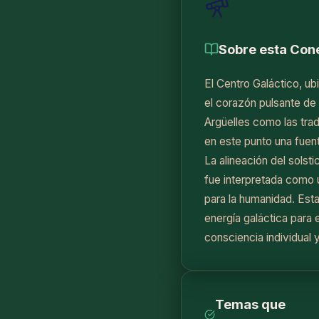
Año Natural
Sobre esta Con
Blog
El Centro Galáctico, ub
Claudio Arenas Vergara
el corazón pulsante de
Argüelles como las tra
Contacto
en este punto una fuent
La alineación del solsti
fue interpretada como 
para la humanidad. Esta
energía galáctica para 
consciencia individual 
Temas que