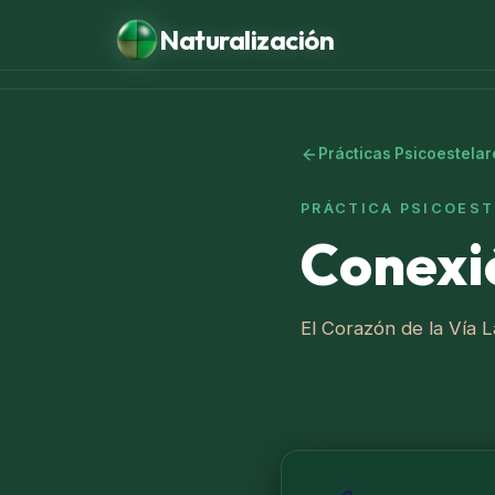
Naturalización
LA ESCUELA
La Escuela
Prácticas Psicoestelar
Cursos Anuales
PRÁCTICA PSICOEST
Seminarios
Conexi
Prácticas Toltecas
Psicoestelares
El Corazón de la Vía 
Nawal Natal · Sesión
Editorial Psicozoica
Tonal Nawal