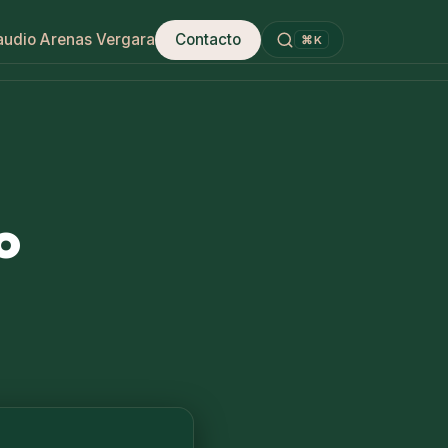
audio Arenas Vergara
Contacto
⌘K
o