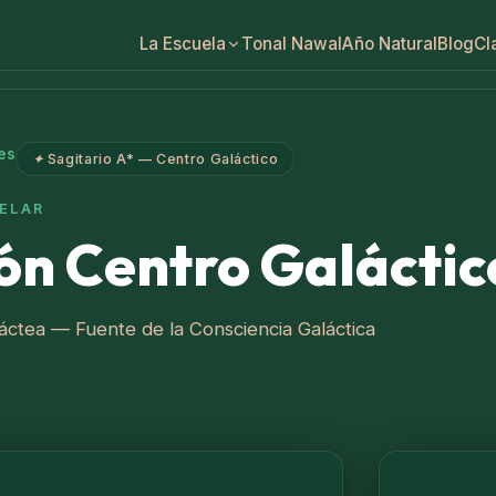
Tonal Nawal
Año Natural
Blog
Cl
La Escuela
es
✦
Sagitario A* — Centro Galáctico
ELAR
ón Centro Galáctic
Láctea — Fuente de la Consciencia Galáctica