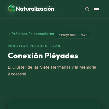
Naturalización
LA ESCUELA
La Escuela
Prácticas Psicoestelares
✦
Pléyades — M45
Cursos Anuales
PRÁCTICA PSICOESTELAR
Seminarios
Conexión Pléyades
Prácticas Toltecas
El Cluster de las Siete Hermanas y la Memoria
Psicoestelares
Ancestral
Nawal Natal · Sesión
Editorial Psicozoica
Tonal Nawal