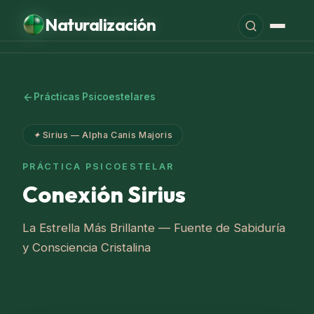
Naturalización
LA ESCUELA
La Escuela
Prácticas Psicoestelares
Cursos Anuales
✦
Sirius — Alpha Canis Majoris
Seminarios
PRÁCTICA PSICOESTELAR
Prácticas Toltecas
Conexión Sirius
Psicoestelares
La Estrella Más Brillante — Fuente de Sabiduría
Nawal Natal · Sesión
y Consciencia Cristalina
Editorial Psicozoica
Tonal Nawal